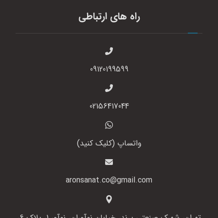
راه های ارتباطی
09120199599
02156417044
واتساپ (کلیک کنید)
aronsanat.co@gmail.com
تهران، شهرک صنعتی پرند، خیابان نوآوران، نوآور 1، پلاک 6،