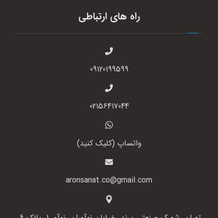
راه های ارتباطی
09120199599
02156417044
واتساپ (کلیک کنید)
aronsanat.co@gmail.com
تهران، شهرک صنعتی پرند، خیابان نوآوران، نوآور 1، پلاک 6،