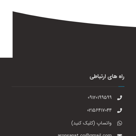
راه های ارتباطی
09120199599
02156417044
واتساپ (کلیک کنید)
aronsanat.co@gmail.com