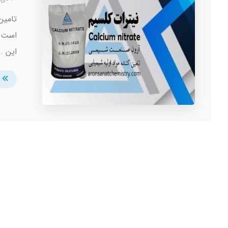
تامین
است ک
این ..