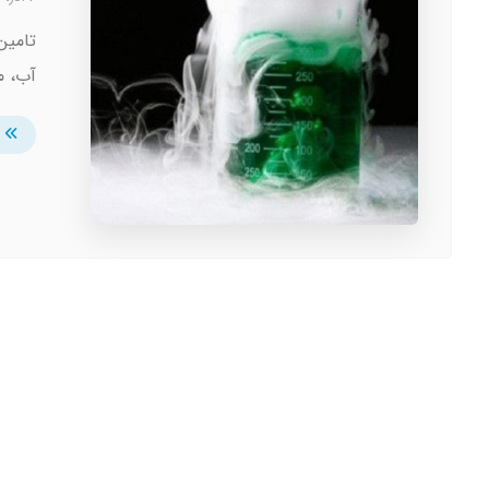
تامین
آب، م