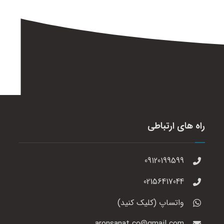
راه های ارتباطی
09120199599
02156417044
واتساپ (کلیک کنید)
aronsanat.co@gmail.com