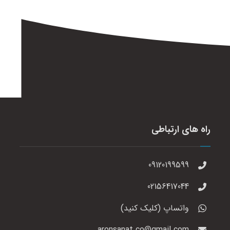
راه های ارتباطی
09120199599
02156417044
واتساپ (کلیک کنید)
aronsanat.co@gmail.com