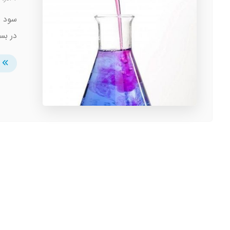
سود س
در بس