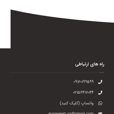
راه های ارتباطی
09120199599
02156417044
واتساپ (کلیک کنید)
aronsanat.co@gmail.com