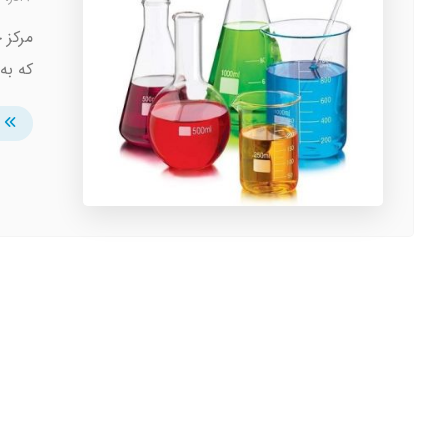
مرکز 
که به