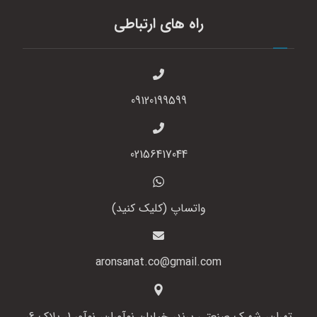
راه های ارتباطی
09120199599
02156417044
واتساپ (کلیک کنید)
aronsanat.co@gmail.com
تهران، شهرک صنعتی پرند، خیابان نوآوران، نوآور 1، پلاک 6،