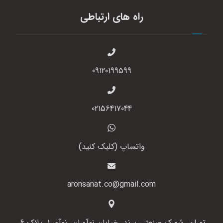
راه های ارتباطی
09120199599
02156417044
واتساپ (کلیک کنید)
aronsanat.co@gmail.com
تهران، شهرک صنعتی پرند، خیابان نوآوران، نوآور 1، پلاک 6،