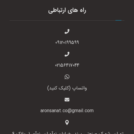
راه های ارتباطی
09120199599
02156417044
واتساپ (کلیک کنید)
aronsanat.co@gmail.com
تهران، شهرک صنعتی پرند، خیابان نوآوران، نوآور 1، پلاک 6،