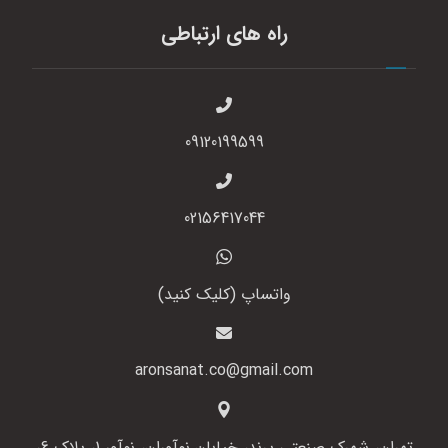
راه های ارتباطی
09120199599
02156417044
واتساپ (کلیک کنید)
aronsanat.co@gmail.com
تهران، شهرک صنعتی پرند، خیابان نوآوران، نوآور 1، پلاک 6،