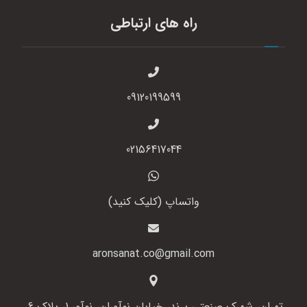
راه های ارتباطی
09120199599
02156417044
واتساپ (کلیک کنید)
aronsanat.co@gmail.com
تهران، شهرک صنعتی پرند، خیابان نوآوران، نوآور 1، پلاک 6،