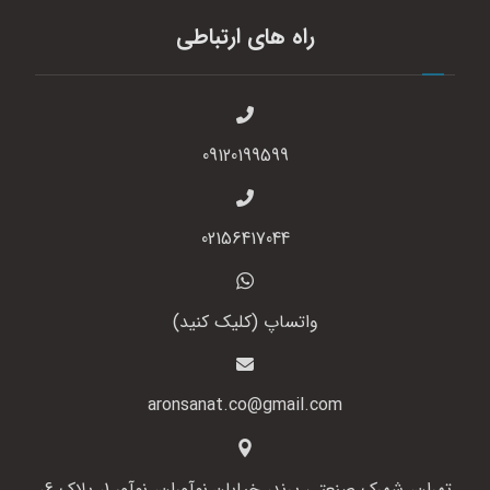
راه های ارتباطی
09120199599
02156417044
واتساپ (کلیک کنید)
aronsanat.co@gmail.com
تهران، شهرک صنعتی پرند، خیابان نوآوران، نوآور 1، پلاک 6،