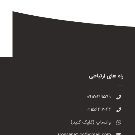
راه های ارتباطی
09120199599
02156417044
واتساپ (کلیک کنید)
aronsanat.co@gmail.com