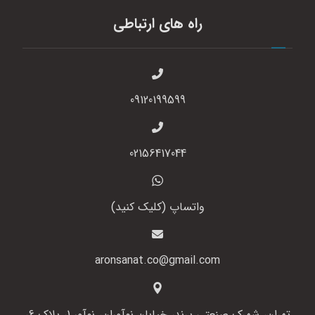
راه های ارتباطی
09120199599
02156417044
واتساپ (کلیک کنید)
aronsanat.co@gmail.com
تهران، شهرک صنعتی پرند، خیابان نوآوران، نوآور 1، پلاک 6،