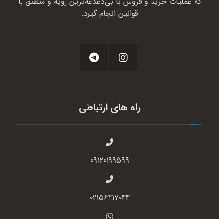
که عملیات خرید و فروش با بی‌دغدغه‌ترین رویه و منطبق با
قوانین انجام گیرد.
راه های ارتباطی
09120199599
02156417044