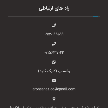
راه های ارتباطی
09120199599
02156417044
واتساپ (کلیک کنید)
aronsanat.co@gmail.com
تهران، شهرک صنعتی پرند، خیابان نوآوران، نوآور 1، پلاک 6،