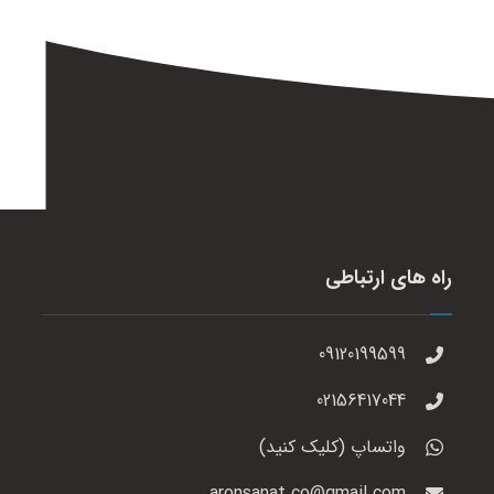
راه های ارتباطی
09120199599
02156417044
واتساپ (کلیک کنید)
aronsanat.co@gmail.com