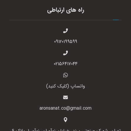
راه های ارتباطی
09120199599
02156417044
واتساپ (کلیک کنید)
aronsanat.co@gmail.com
تهران، شهرک صنعتی پرند، خیابان نوآوران، نوآور 1، پلاک 6،