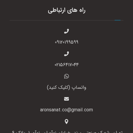
راه های ارتباطی
09120199599
02156417044
واتساپ (کلیک کنید)
aronsanat.co@gmail.com
تهران، شهرک صنعتی پرند، خیابان نوآوران، نوآور 1، پلاک 6،