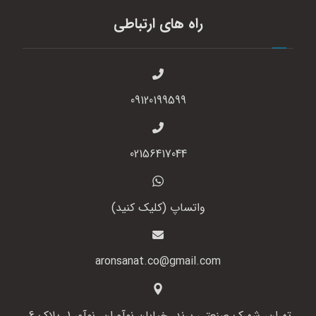
راه های ارتباطی
09120199599
02156417044
واتساپ (کلیک کنید)
aronsanat.co@gmail.com
تهران، شهرک صنعتی پرند، خیابان نوآوران، نوآور 1، پلاک 6،