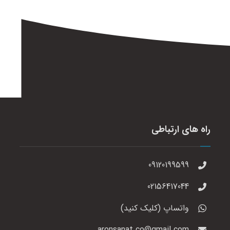
راه های ارتباطی
09120199599
02156417044
واتساپ (کلیک کنید)
aronsanat.co@gmail.com