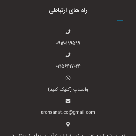
راه های ارتباطی
09120199599
02156417044
واتساپ (کلیک کنید)
aronsanat.co@gmail.com
تهران، شهرک صنعتی پرند، خیابان نوآوران، نوآور 1، پلاک 6،