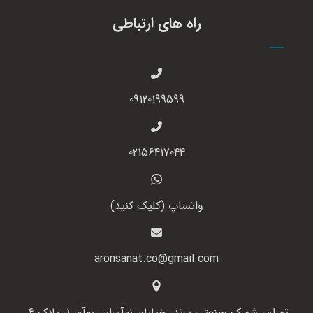
راه های ارتباطی
09120199599
02156417044
واتساپ (کلیک کنید)
aronsanat.co@gmail.com
تهران، شهرک صنعتی پرند، خیابان نوآوران، نوآور 1، پلاک 6،