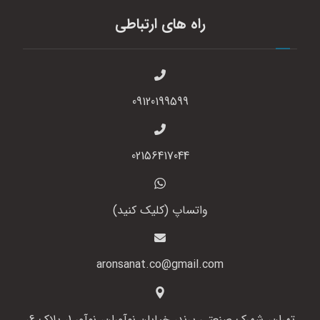
راه های ارتباطی
09120199599
02156417044
واتساپ (کلیک کنید)
aronsanat.co@gmail.com
تهران، شهرک صنعتی پرند، خیابان نوآوران، نوآور 1، پلاک 6،