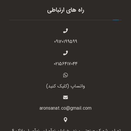
راه های ارتباطی
09120199599
02156417044
واتساپ (کلیک کنید)
aronsanat.co@gmail.com
تهران، شهرک صنعتی پرند، خیابان نوآوران، نوآور 1، پلاک 6،