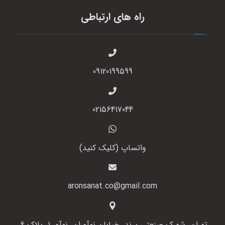
راه های ارتباطی
09120199599
02156417044
واتساپ (کلیک کنید)
aronsanat.co@gmail.com
تهران، شهرک صنعتی پرند، خیابان نوآوران، نوآور 1، پلاک 6،