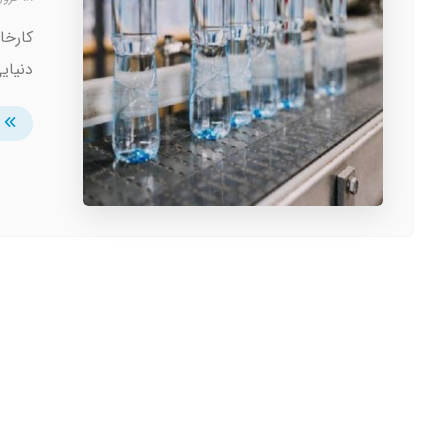
کارخان
دنیایی