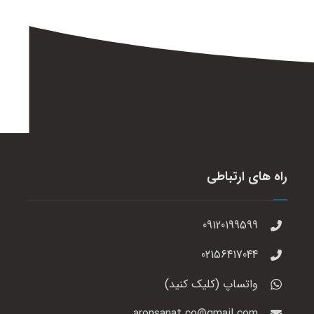
راه های ارتباطی
09120199599
02156417044
واتساپ (کلیک کنید)
aronsanat.co@gmail.com