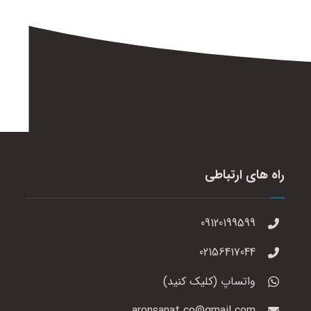
راه های ارتباطی
09120199599
02156417044
واتساپ (کلیک کنید)
aronsanat.co@gmail.com