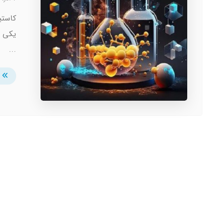
یکی ا
...