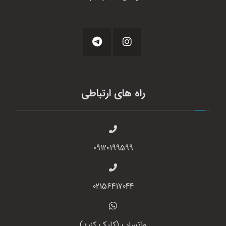
راه های ارتباطی
09120199599
02156417044
واتساپ (کلیک کنید)