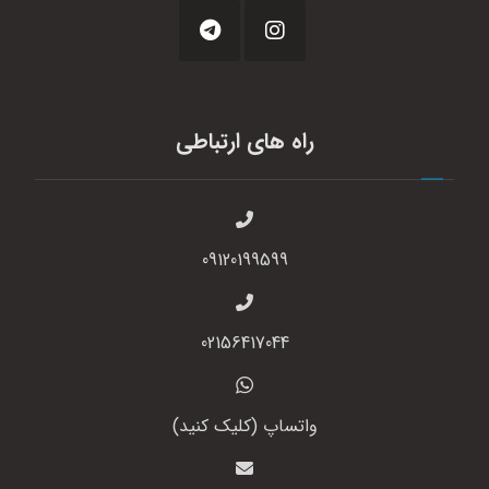
راه های ارتباطی
09120199599
02156417044
واتساپ (کلیک کنید)