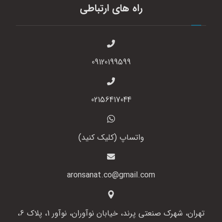
راه های ارتباطی
09120199599
02156417044
واتساپ (کلیک کنید)
aronsanat.co@gmail.com
تهران، شهرک صنعتی پرند، خیابان نوآوران، نوآور 1، پلاک 6،