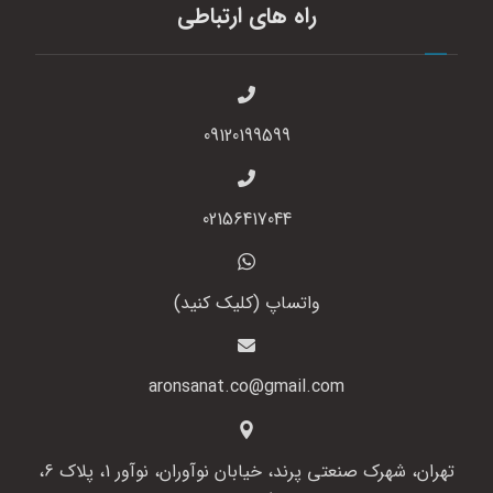
راه های ارتباطی
09120199599
02156417044
واتساپ (کلیک کنید)
aronsanat.co@gmail.com
تهران، شهرک صنعتی پرند، خیابان نوآوران، نوآور 1، پلاک 6،