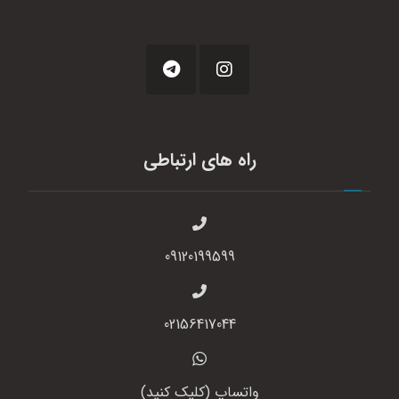
راه های ارتباطی
09120199599
02156417044
واتساپ (کلیک کنید)