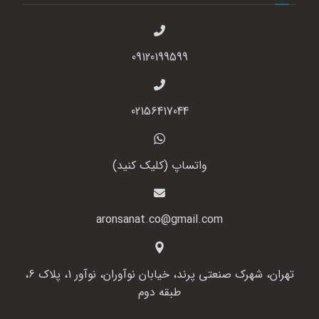
09120199599
02156417044
واتساپ (کلیک کنید)
aronsanat.co@gmail.com
تهران، شهرک صنعتی پرند، خیابان نوآوران، نوآور 1، پلاک 6،
طبقه دوم