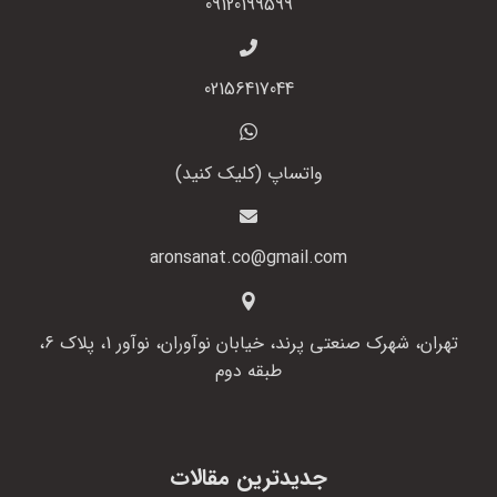
09120199599
02156417044
واتساپ (کلیک کنید)
aronsanat.co@gmail.com
تهران، شهرک صنعتی پرند، خیابان نوآوران، نوآور 1، پلاک 6،
طبقه دوم
جدیدترین مقالات