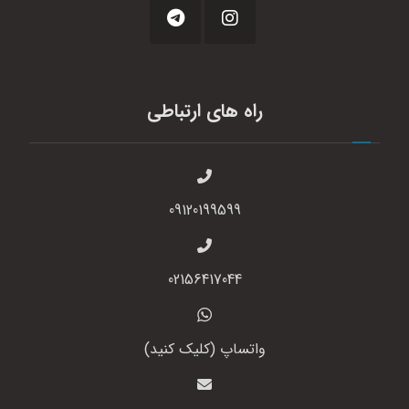
راه های ارتباطی
09120199599
02156417044
واتساپ (کلیک کنید)