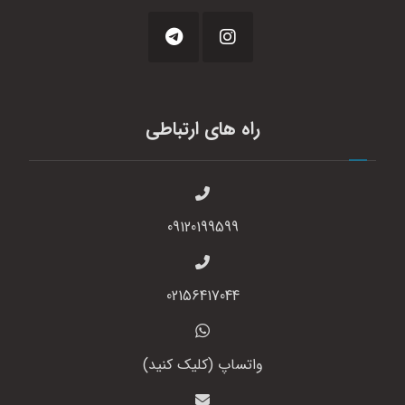
راه های ارتباطی
09120199599
02156417044
واتساپ (کلیک کنید)