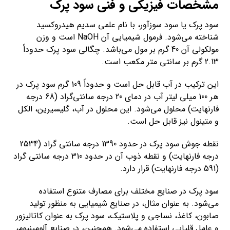
مشخصات فیزیکی و فنی سود پرک
سود پرک یا سود سوزآور، با نام علمی سدیم هیدروکسید
شناخته می‌شود. فرمول شیمیایی آن NaOH است و وزن
مولکولی آن 40 گرم بر مول می‌باشد. چگالی سود پرک حدوداً
2.13 گرم بر سانتی متر مکعب است.
این ترکیب در آب قابل حل است و حدوداً 109 گرم سود پرک در
هر 100 میلی لیتر آب در دمای 20 درجه سانتی‌گراد (68 درجه
فارنهایت) محلول می‌شود. این محلول در آب، گلیسیرین، الکل
و متینول نیز قابل حل است.
نقطه جوش سود پرک در حدود 1390 درجه سانتی گراد (2534
درجه فارنهایت) و نقطه ذوب آن در حدود 310 درجه سانتی گراد
(591 درجه فارنهایت) قرار دارد.
سود پرک در صنایع مختلف برای مصارف متنوع استفاده
می‌شود. به عنوان مثال، در صنایع شیمیایی به منظور تولید
صابون، کاغذ، نساجی و پلاستیک، سود پرک به عنوان کاتالیزور
و عامل قلیایی استفاده می‌شود. همچنین، در صنایع آلومینیوم،