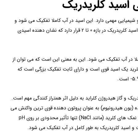
 اسید کلریدریک
شیمیایی مهمی دارد. این اسید در آب کاملا تفکیک می شود و
یون هیدرونیوم (H3O+) و یون کلرید (Cl-) تشکیل می دهد. pH اسید کلریدریک در بازه 0 تا 2 قرار دارد که نشان دهنده اسیدی
لا در آب تفکیک می شود. این به معنی این است که می توان از
کلرید یک اسید قوی است و دارای ثابت تفکیک بزرگی است که
ک و گاز هیدروژن کلراید به دلیل اثر همتراز کنندگی مهم است.
ده (یون هیدرونیوم) به عنوان پروتون دهنده قوی ترین واکنش می
دهد. تنها استثنا در غلظت های بالا است که رفتاری متفاوت دارد. نمک های کلرید (مانند NaCl) تنها تأثیر محدودی بر روی pH
 و اسید کلریدریک به طور کامل در آب تفکیک می شود.