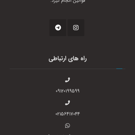
قوانین انجام گیرد.
راه های ارتباطی
09120199599
02156417044