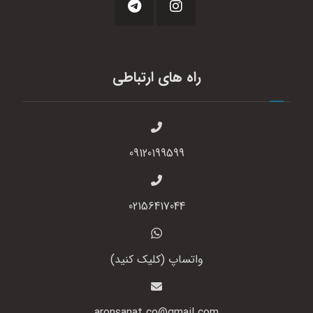
راه های ارتباطی
09120199599
02156417044
واتساپ (کلیک کنید)
aronsanat.co@gmail.com