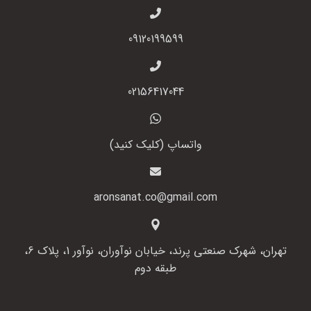
09120199599
02156417044
واتساپ (کلیک کنید)
aronsanat.co@gmail.com
تهران، شهرک صنعتی پرند، خیابان نوآوران، نوآور 1، پلاک 6،
طبقه دوم