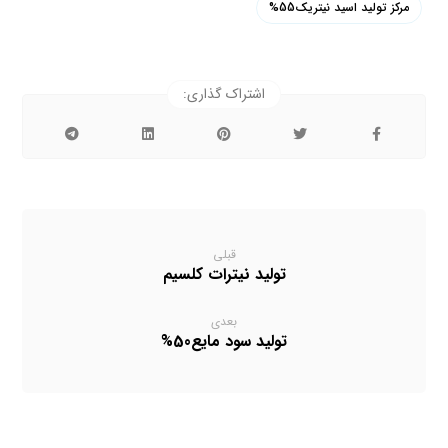
مرکز تولید اسید نیتریک55%
قبلی
تولید نیترات کلسیم
بعدی
تولید سود مایع50%