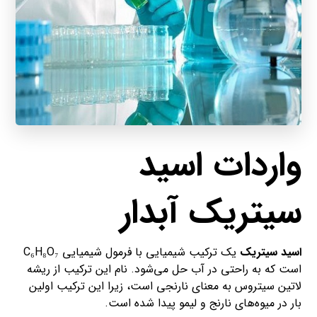
واردات اسید
سیتریک آبدار
اسید سیتریک
یک ترکیب شیمیایی با فرمول شیمیایی C₆H₈O₇
است که به راحتی در آب حل می‌شود. نام این ترکیب از ریشه
لاتین سیتروس به معنای نارنجی است، زیرا این ترکیب اولین
بار در میوه‌های نارنج و لیمو پیدا شده است.