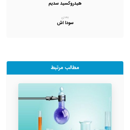
هیدروکسید سدیم
بعدی
سودا اش
مطالب مرتبط