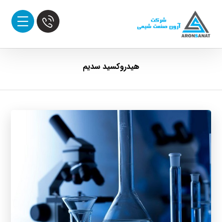
هیدروکسید سدیم