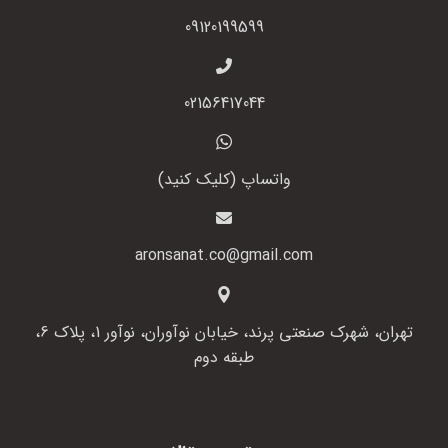
09120199599
02156417044
واتساپ (کلیک کنید)
aronsanat.co@gmail.com
تهران، شهرک صنعتی پرند، خیابان نوآوران، نوآور 1، پلاک 6،
طبقه دوم