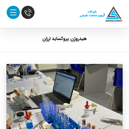
هیدروژن پروکساید ارزان