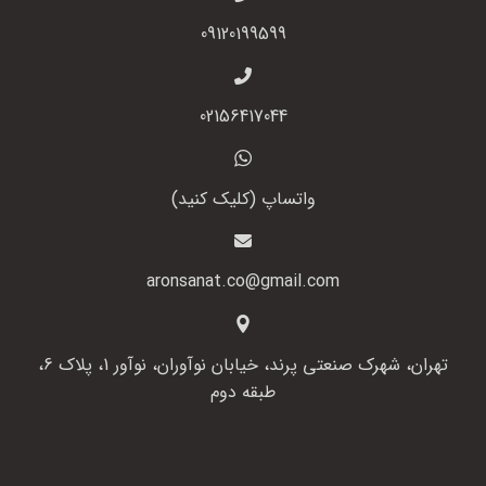
09120199599
02156417044
واتساپ (کلیک کنید)
aronsanat.co@gmail.com
تهران، شهرک صنعتی پرند، خیابان نوآوران، نوآور 1، پلاک 6،
طبقه دوم