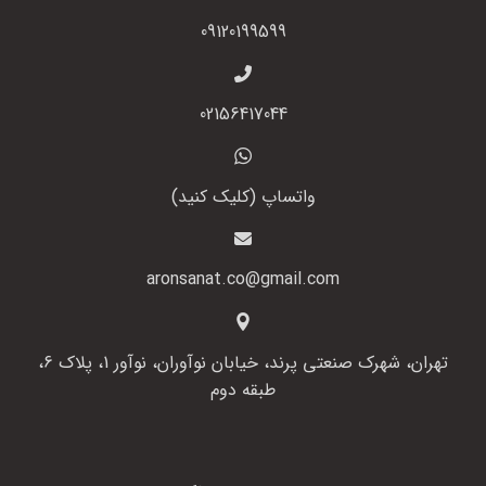
09120199599
02156417044
واتساپ (کلیک کنید)
aronsanat.co@gmail.com
تهران، شهرک صنعتی پرند، خیابان نوآوران، نوآور 1، پلاک 6،
طبقه دوم