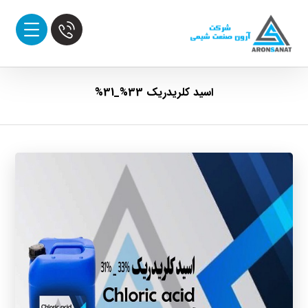
اسید کلریدریک 33%_31%