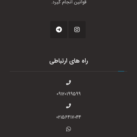
قوانین انجام گیرد.
راه های ارتباطی
09120199599
02156417044