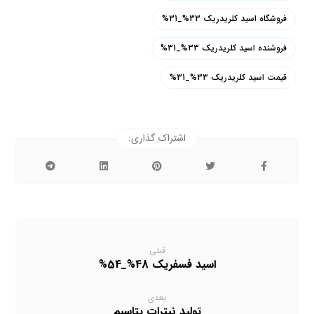
فروشگاه اسید کلریدریک 33%_31%
فروشنده اسید کلریدریک 33%_31%
قیمت اسید کلریدریک 33%_31%
قبلی
اسید فسفریک 48%_54%
بعدی
تولید نیترات پتاسیم