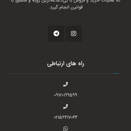
که عملیات خرید و فروش با بی‌دغدغه‌ترین رویه و منطبق با
قوانین انجام گیرد.
راه های ارتباطی
09120199599
02156417044